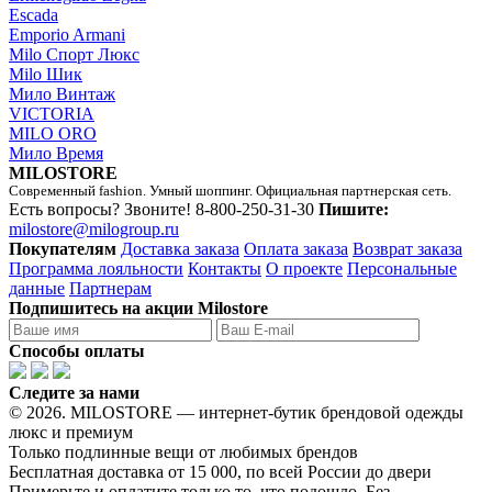
Escada
Emporio Armani
Milo Спорт Люкс
Milo Шик
Мило Винтаж
VICTORIA
MILO ORO
Мило Время
MILOSTORE
Современный fashion. Умный шоппинг. Официальная партнерская сеть.
Есть вопросы? Звоните!
8-800-250-31-30
Пишите:
milostore@milogroup.ru
Покупателям
Доставка заказа
Оплата заказа
Возврат заказа
Программа лояльности
Контакты
О проекте
Персональные
данные
Партнерам
Подпишитесь на акции Milostore
Способы оплаты
Следите за нами
© 2026. MILOSTORE — интернет-бутик брендовой одежды
люкс и премиум
Только подлинные вещи от любимых брендов
Бесплатная доставка от 15 000, по всей России до двери
Примерьте и оплатите только то, что подошло. Без