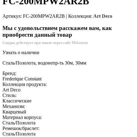
FC-200MPW2AR2B
Артикул: FC-200MPW2AR2B
|
Коллекция:
Art Deco
Мы с удовольствием расскажем вам, как
приобрести данный товар
Скидка действует при заказе через сайт Milostore
Узнать о наличии
Сталь/Позолота, водонепр-ть 30м, 30мм
Бренд:
Frederique Constant
Коллекция продукта:
Art Deco
Стиль:
Классические
Механизм:
Кварцевый
Материал корпуса:
Сталь/Позолота
Ремешок/браслет:
Сталь/Позолота