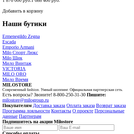
1 876 000 руб.
1 688 400 руб.
Добавить в корзину
Наши бутики
Ermenegildo Zegna
Escada
Emporio Armani
Milo Спорт Люкс
Milo Шик
Мило Винтаж
VICTORIA
MILO ORO
Мило Время
MILOSTORE
Современный fashion. Умный шоппинг. Официальная партнерская сеть.
Есть вопросы? Звоните!
8-800-250-31-30
Пишите:
milostore@milogroup.ru
Покупателям
Доставка заказа
Оплата заказа
Возврат заказа
Программа лояльности
Контакты
О проекте
Персональные
данные
Партнерам
Подпишитесь на акции Milostore
Способы оплаты