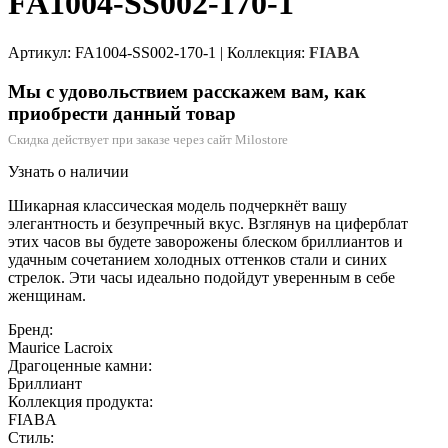
FA1004-SS002-170-1
Артикул: FA1004-SS002-170-1
|
Коллекция:
FIABA
Мы с удовольствием расскажем вам, как
приобрести данный товар
Скидка действует при заказе через сайт Milostore
Узнать о наличии
Шикарная классическая модель подчеркнёт вашу
элегантность и безупречный вкус. Взглянув на циферблат
этих часов вы будете заворожены блеском бриллиантов и
удачным сочетанием холодных оттенков стали и синих
стрелок. Эти часы идеально подойдут уверенным в себе
женщинам.
Бренд:
Maurice Lacroix
Драгоценные камни:
Бриллиант
Коллекция продукта:
FIABA
Стиль: