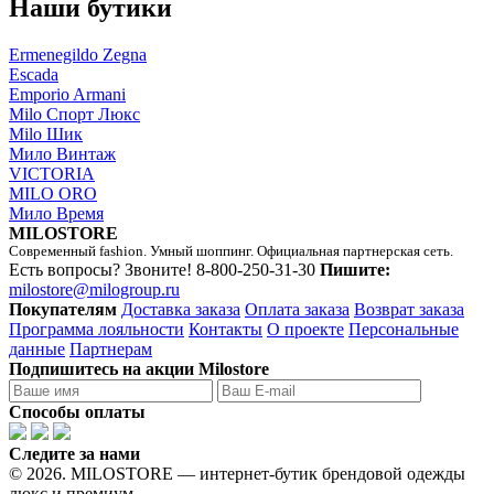
Наши бутики
Ermenegildo Zegna
Escada
Emporio Armani
Milo Спорт Люкс
Milo Шик
Мило Винтаж
VICTORIA
MILO ORO
Мило Время
MILOSTORE
Современный fashion. Умный шоппинг. Официальная партнерская сеть.
Есть вопросы? Звоните!
8-800-250-31-30
Пишите:
milostore@milogroup.ru
Покупателям
Доставка заказа
Оплата заказа
Возврат заказа
Программа лояльности
Контакты
О проекте
Персональные
данные
Партнерам
Подпишитесь на акции Milostore
Способы оплаты
Следите за нами
© 2026. MILOSTORE — интернет-бутик брендовой одежды
люкс и премиум