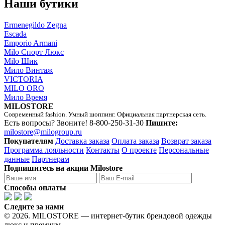
Наши бутики
Ermenegildo Zegna
Escada
Emporio Armani
Milo Спорт Люкс
Milo Шик
Мило Винтаж
VICTORIA
MILO ORO
Мило Время
MILOSTORE
Современный fashion. Умный шоппинг. Официальная партнерская сеть.
Есть вопросы? Звоните!
8-800-250-31-30
Пишите:
milostore@milogroup.ru
Покупателям
Доставка заказа
Оплата заказа
Возврат заказа
Программа лояльности
Контакты
О проекте
Персональные
данные
Партнерам
Подпишитесь на акции Milostore
Способы оплаты
Следите за нами
© 2026. MILOSTORE — интернет-бутик брендовой одежды
люкс и премиум