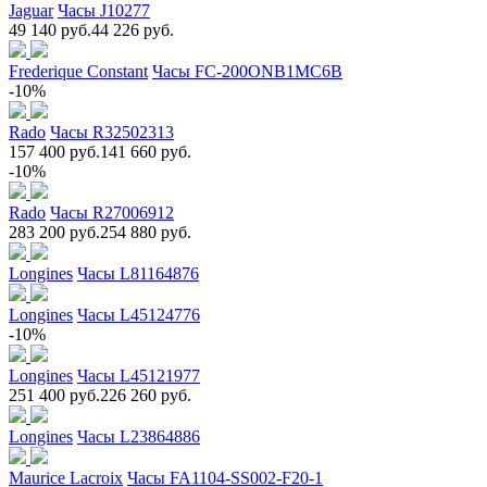
Jaguar
Часы J10277
49 140 руб.
44 226 руб.
Frederique Constant
Часы FC-200ONB1MC6B
-10%
Rado
Часы R32502313
157 400 руб.
141 660 руб.
-10%
Rado
Часы R27006912
283 200 руб.
254 880 руб.
Longines
Часы L81164876
Longines
Часы L45124776
-10%
Longines
Часы L45121977
251 400 руб.
226 260 руб.
Longines
Часы L23864886
Maurice Lacroix
Часы FA1104-SS002-F20-1