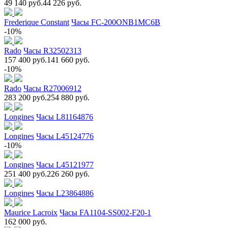
49 140 руб.
44 226 руб.
Frederique Constant
Часы FC-200ONB1MC6B
-10%
Rado
Часы R32502313
157 400 руб.
141 660 руб.
-10%
Rado
Часы R27006912
283 200 руб.
254 880 руб.
Longines
Часы L81164876
Longines
Часы L45124776
-10%
Longines
Часы L45121977
251 400 руб.
226 260 руб.
Longines
Часы L23864886
Maurice Lacroix
Часы FA1104-SS002-F20-1
162 000 руб.