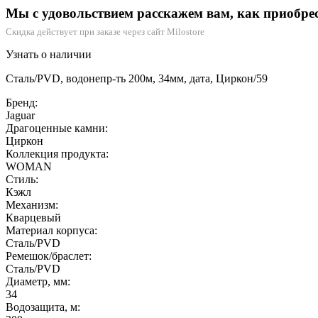
Мы с удовольствием расскажем вам, как приобре
Скидка действует при заказе через сайт Milostore
Узнать о наличии
Сталь/PVD, водонепр-ть 200м, 34мм, дата, Циркон/59
Бренд:
Jaguar
Драгоценные камни:
Циркон
Коллекция продукта:
WOMAN
Стиль:
Кэжл
Механизм:
Кварцевый
Материал корпуса:
Сталь/PVD
Ремешок/браслет:
Сталь/PVD
Диаметр, мм:
34
Водозащита, м: