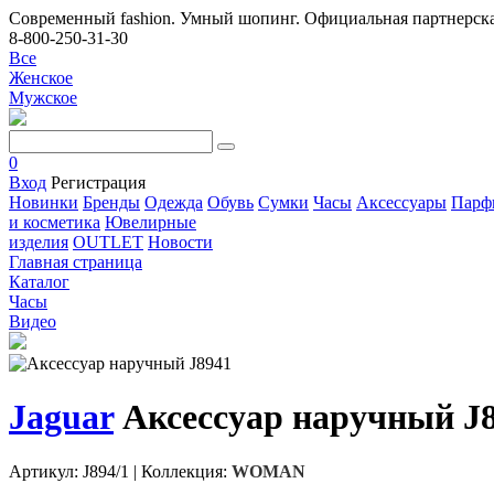
Современный fashion. Умный шопинг. Официальная партнерска
8-800-250-31-30
Все
Женское
Мужское
0
Вход
Регистрация
Новинки
Бренды
Одежда
Обувь
Сумки
Часы
Аксессуары
Парф
и косметика
Ювелирные
изделия
OUTLET
Новости
Главная страница
Каталог
Часы
Видео
Jaguar
Аксессуар наручный J
Артикул: J894/1
|
Коллекция:
WOMAN