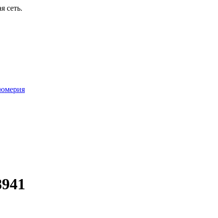
я сеть.
юмерия
8941