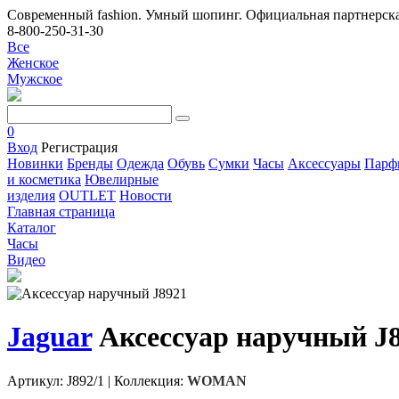
Современный fashion. Умный шопинг. Официальная партнерска
8-800-250-31-30
Все
Женское
Мужское
0
Вход
Регистрация
Новинки
Бренды
Одежда
Обувь
Сумки
Часы
Аксессуары
Парф
и косметика
Ювелирные
изделия
OUTLET
Новости
Главная страница
Каталог
Часы
Видео
Jaguar
Аксессуар наручный J
Артикул: J892/1
|
Коллекция:
WOMAN