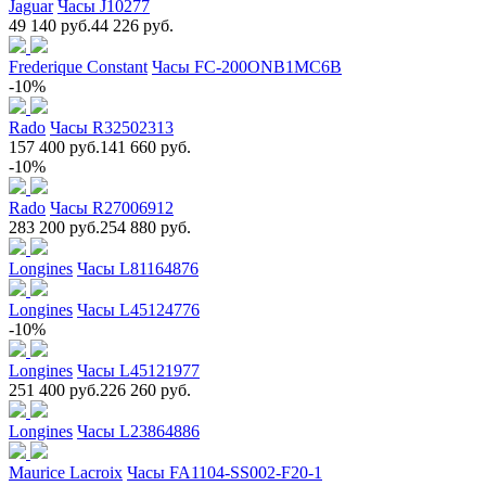
Jaguar
Часы J10277
49 140 руб.
44 226 руб.
Frederique Constant
Часы FC-200ONB1MC6B
-10%
Rado
Часы R32502313
157 400 руб.
141 660 руб.
-10%
Rado
Часы R27006912
283 200 руб.
254 880 руб.
Longines
Часы L81164876
Longines
Часы L45124776
-10%
Longines
Часы L45121977
251 400 руб.
226 260 руб.
Longines
Часы L23864886
Maurice Lacroix
Часы FA1104-SS002-F20-1