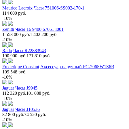
Maurice Lacroix
Часы 751006-SS002-170-1
114 000 руб.
-10%
Zenith
Часы 16 9400 67051 I001
1 558 000 руб.
1 402 200 руб.
-10%
Rado
Часы R22883943
190 900 руб.
171 810 руб.
Frederique Constant
Аксессуар наручный FC-206SW1S6B
109 548 руб.
-10%
Jaguar
Часы J9945
112 320 руб.
101 088 руб.
-10%
Jaguar
Часы J10536
82 800 руб.
74 520 руб.
-10%