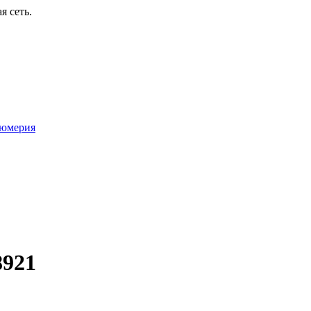
я сеть.
юмерия
8921