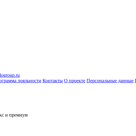
logroup.ru
ограмма лояльности
Контакты
О проекте
Персональные данные
кс и премиум