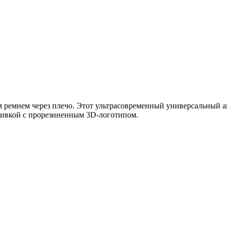
м ремнем через плечо. Этот ультрасовременный универсальный 
шивкой с прорезиненным 3D-логотипом.