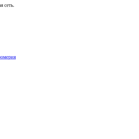
я сеть.
юмерия