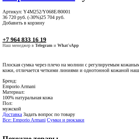
Артикул: Y4M252/Y068E/80001
36 720 руб.
(-30%)
25 704 руб.
Добавить в корзину
+7 964 833 16 19
Наш менеджер в
Telegram
и
What'sApp
Плоская сумка через плечо на молнии с регулируемым кожаны
кожи, отличается четкими линиями и однотонной кожаной на
Бренд:
Emporio Armani
Материал:
100% натуральная кожа
Пол:
мужской
Доставка
Задать вопрос по товару
Все: Emporio Armani
Сумки и рюкзаки
Похожие товары