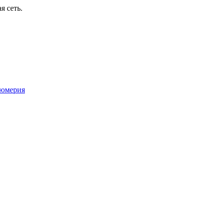
я сеть.
юмерия