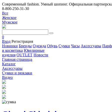
Современный fashion. Умный шопинг. Официальная партнерска
8-800-250-31-30
Все
Женское
Мужское
0
Вход
Регистрация
Новинки
Бренды
Одежда
Обувь
Сумки
Часы
Аксессуары
Парф
и косметика
Ювелирные
изделия
OUTLET
Новости
Главная страница
Каталог
Аксессуары
Сумки и рюкзаки
Видео