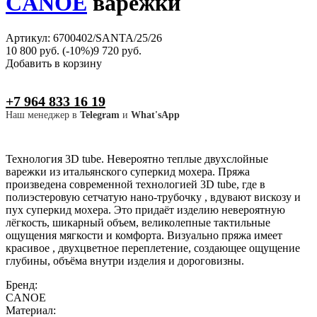
CANOE
варежки
Артикул: 6700402/SANTA/25/26
10 800 руб.
(-10%)
9 720 руб.
Добавить в корзину
+7 964 833 16 19
Наш менеджер в
Telegram
и
What'sApp
Технология 3D tube. Невероятно теплые двухслойные
варежки из итальянского суперкид мохера. Пряжа
произведена современной технологией 3D tube, где в
полиэстеровую сетчатую нано-трубочку , вдувают вискозу и
пух суперкид мохера. Это придаёт изделию невероятную
лёгкость, шикарный объем, великолепные тактильные
ощущения мягкости и комфорта. Визуально пряжа имеет
красивое , двухцветное переплетение, создающее ощущение
глубины, объёма внутри изделия и дороговизны.
Бренд:
CANOE
Материал: