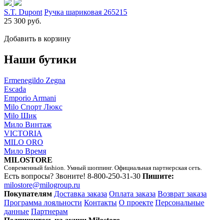
S.T. Dupont
Ручка шариковая 265215
25 300 руб.
Добавить в корзину
Наши бутики
Ermenegildo Zegna
Escada
Emporio Armani
Milo Спорт Люкс
Milo Шик
Мило Винтаж
VICTORIA
MILO ORO
Мило Время
MILOSTORE
Современный fashion. Умный шоппинг. Официальная партнерская сеть.
Есть вопросы? Звоните!
8-800-250-31-30
Пишите:
milostore@milogroup.ru
Покупателям
Доставка заказа
Оплата заказа
Возврат заказа
Программа лояльности
Контакты
О проекте
Персональные
данные
Партнерам