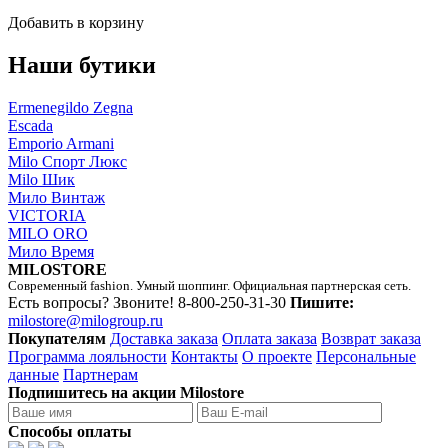
Добавить в корзину
Наши бутики
Ermenegildo Zegna
Escada
Emporio Armani
Milo Спорт Люкс
Milo Шик
Мило Винтаж
VICTORIA
MILO ORO
Мило Время
MILOSTORE
Современный fashion. Умный шоппинг. Официальная партнерская сеть.
Есть вопросы? Звоните!
8-800-250-31-30
Пишите:
milostore@milogroup.ru
Покупателям
Доставка заказа
Оплата заказа
Возврат заказа
Программа лояльности
Контакты
О проекте
Персональные
данные
Партнерам
Подпишитесь на акции Milostore
Способы оплаты