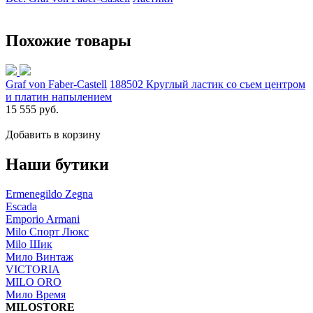
Похожие товары
Graf von Faber-Castell
188502 Круглый ластик со съем центром
и платин напылением
15 555 руб.
Добавить в корзину
Наши бутики
Ermenegildo Zegna
Escada
Emporio Armani
Milo Спорт Люкс
Milo Шик
Мило Винтаж
VICTORIA
MILO ORO
Мило Время
MILOSTORE