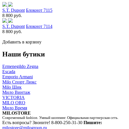
S.T. Dupont
Блокнот 7115
8 800 руб.
S.T. Dupont
Блокнот 7114
8 800 руб.
Добавить в корзину
Наши бутики
Ermenegildo Zegna
Escada
Emporio Armani
Milo Спорт Люкс
Milo Шик
Мило Винтаж
VICTORIA
MILO ORO
Мило Время
MILOSTORE
Современный fashion. Умный шоппинг. Официальная партнерская сеть.
Есть вопросы? Звоните!
8-800-250-31-30
Пишите:
milostore@milogroup.ru