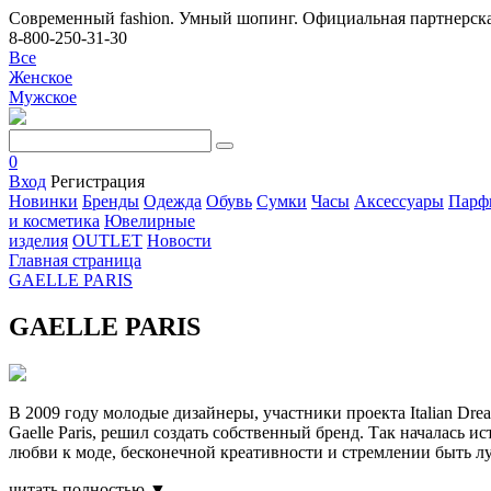
Современный fashion. Умный шопинг. Официальная партнерска
8-800-250-31-30
Все
Женское
Мужское
0
Вход
Регистрация
Новинки
Бренды
Одежда
Обувь
Сумки
Часы
Аксессуары
Парф
и косметика
Ювелирные
изделия
OUTLET
Новости
Главная страница
GAELLE PARIS
GAELLE PARIS
В 2009 году молодые дизайнеры, участники проекта Italian D
Gaelle Paris, решил создать собственный бренд. Так началась ис
любви к моде, бесконечной креативности и стремлении быть 
читать полностью ▼