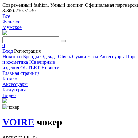
Современный fashion. Умный шопинг. Официальная партнерска
8-800-250-31-30
Все
Женское
Мужское
0
Вход
Регистрация
Новинки
Бренды
Одежда
Обувь
Сумки
Часы
Аксессуары
Парф
и косметика
Ювелирные
изделия
OUTLET
Новости
Главная страница
Каталог
Аксессуары
Бижутерия
Видео
VOIRE
чокер
Артикул: 10K25