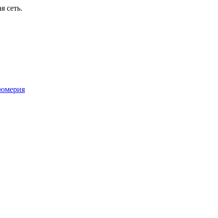
я сеть.
юмерия