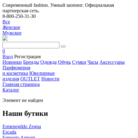
Современный fashion. Умный шопинг. Официальная
партнерская сеть.
8-800-250-31-30
Все
Женское
Мужское
0
Вход
Регистрация
Новинки
Бренды
Одежда
Обувь
Сумки
Часы
Аксессуары
Парфюмерия
и косметика
Ювелирные
изделия
OUTLET
Новости
Главная страница
Каталог
Элемент не найден
Наши бутики
Ermenegildo Zegna
Escada
Emporio Armani