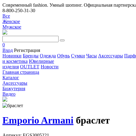
Современный fashion. Умный шопинг. Официальная партнерска
8-800-250-31-30
Все
Женское
Мужское
0
Вход
Регистрация
Новинки
Бренды
Одежда
Обувь
Сумки
Часы
Аксессуары
Парф
и косметика
Ювелирные
изделия
OUTLET
Новости
Главная страница
Каталог
Аксессуары
Бижутерия
Видео
Emporio Armani
браслет
Артикул: EGS3005221