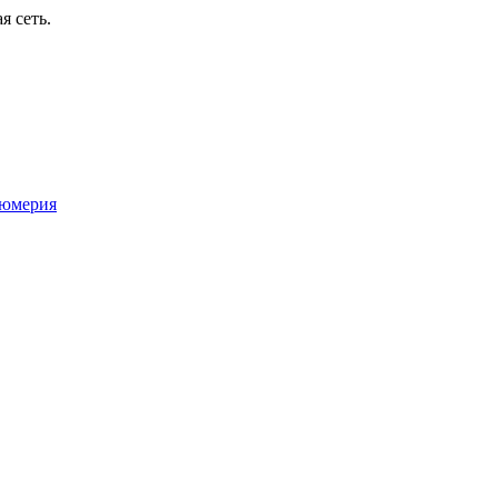
я сеть.
юмерия