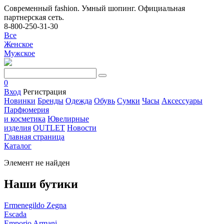
Современный fashion. Умный шопинг. Официальная
партнерская сеть.
8-800-250-31-30
Все
Женское
Мужское
0
Вход
Регистрация
Новинки
Бренды
Одежда
Обувь
Сумки
Часы
Аксессуары
Парфюмерия
и косметика
Ювелирные
изделия
OUTLET
Новости
Главная страница
Каталог
Элемент не найден
Наши бутики
Ermenegildo Zegna
Escada
Emporio Armani