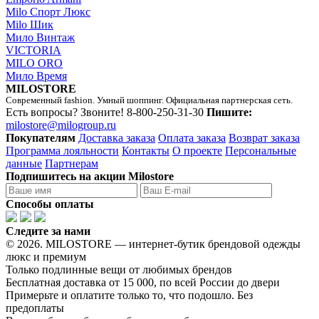
Milo Спорт Люкс
Milo Шик
Мило Винтаж
VICTORIA
MILO ORO
Мило Время
MILOSTORE
Современный fashion. Умный шоппинг. Официальная партнерская сеть.
Есть вопросы? Звоните!
8-800-250-31-30
Пишите:
milostore@milogroup.ru
Покупателям
Доставка заказа
Оплата заказа
Возврат заказа
Программа лояльности
Контакты
О проекте
Персональные
данные
Партнерам
Подпишитесь на акции Milostore
Способы оплаты
Следите за нами
© 2026. MILOSTORE — интернет-бутик брендовой одежды
люкс и премиум
Только подлинные вещи от любимых брендов
Бесплатная доставка от 15 000, по всей России до двери
Примерьте и оплатите только то, что подошло. Без
предоплаты