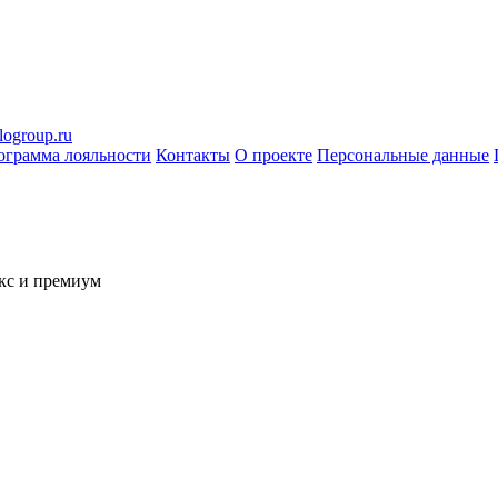
logroup.ru
ограмма лояльности
Контакты
О проекте
Персональные данные
кс и премиум