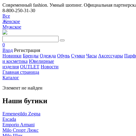
Современный fashion. Умный шопинг. Официальная партнерска
8-800-250-31-30
Все
Женское
Мужское
0
Вход
Регистрация
Новинки
Бренды
Одежда
Обувь
Сумки
Часы
Аксессуары
Парф
и косметика
Ювелирные
изделия
OUTLET
Новости
Главная страница
Каталог
Элемент не найден
Наши бутики
Ermenegildo Zegna
Escada
Emporio Armani
Milo Спорт Люкс
Milo Шик