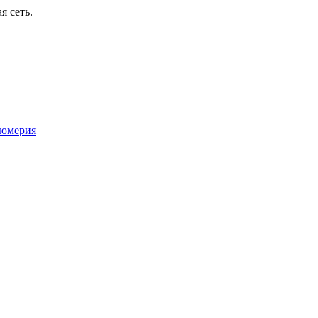
я сеть.
юмерия