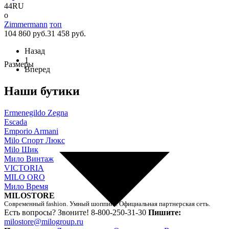
44RU
o
Zimmermann
топ
104 860 руб.
31 458 руб.
Назад
1
Размеры
Вперед
Наши бутики
Ermenegildo Zegna
Escada
Emporio Armani
Milo Спорт Люкс
Milo Шик
Мило Винтаж
VICTORIA
MILO ORO
Мило Время
MILOSTORE
Современный fashion. Умный шоппинг. Официальная партнерская сеть.
Есть вопросы? Звоните!
8-800-250-31-30
Пишите:
milostore@milogroup.ru