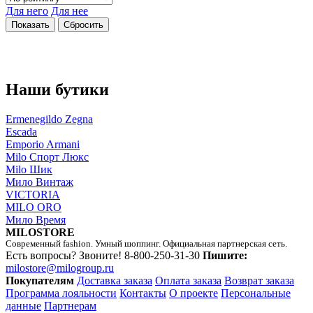
Для него
Для нее
Наши бутики
Ermenegildo Zegna
Escada
Emporio Armani
Milo Спорт Люкс
Milo Шик
Мило Винтаж
VICTORIA
MILO ORO
Мило Время
MILOSTORE
Современный fashion. Умный шоппинг. Официальная партнерская сеть.
Есть вопросы? Звоните!
8-800-250-31-30
Пишите:
milostore@milogroup.ru
Покупателям
Доставка заказа
Оплата заказа
Возврат заказа
Программа лояльности
Контакты
О проекте
Персональные
данные
Партнерам