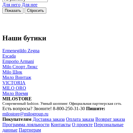
Для него
Для нее
Наши бутики
Ermenegildo Zegna
Escada
Emporio Armani
Milo Спорт Люкс
Milo Шик
Мило Винтаж
VICTORIA
MILO ORO
Мило Время
MILOSTORE
Современный fashion. Умный шоппинг. Официальная партнерская сеть.
Есть вопросы? Звоните!
8-800-250-31-30
Пишите:
milostore@milogroup.ru
Покупателям
Доставка заказа
Оплата заказа
Возврат заказа
Программа лояльности
Контакты
О проекте
Персональные
данные
Партнерам