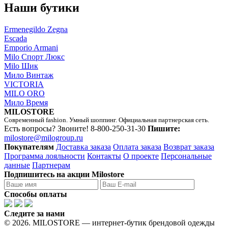
Наши бутики
Ermenegildo Zegna
Escada
Emporio Armani
Milo Спорт Люкс
Milo Шик
Мило Винтаж
VICTORIA
MILO ORO
Мило Время
MILOSTORE
Современный fashion. Умный шоппинг. Официальная партнерская сеть.
Есть вопросы? Звоните!
8-800-250-31-30
Пишите:
milostore@milogroup.ru
Покупателям
Доставка заказа
Оплата заказа
Возврат заказа
Программа лояльности
Контакты
О проекте
Персональные
данные
Партнерам
Подпишитесь на акции Milostore
Способы оплаты
Следите за нами
© 2026. MILOSTORE — интернет-бутик брендовой одежды