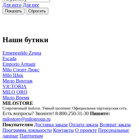
Для него
Для нее
Наши бутики
Ermenegildo Zegna
Escada
Emporio Armani
Milo Спорт Люкс
Milo Шик
Мило Винтаж
VICTORIA
MILO ORO
Мило Время
MILOSTORE
Современный fashion. Умный шоппинг. Официальная партнерская сеть.
Есть вопросы? Звоните!
8-800-250-31-30
Пишите:
milostore@milogroup.ru
Покупателям
Доставка заказа
Оплата заказа
Возврат заказа
Программа лояльности
Контакты
О проекте
Персональные
данные
Партнерам