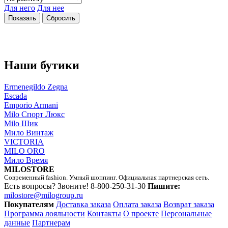
Для него
Для нее
Наши бутики
Ermenegildo Zegna
Escada
Emporio Armani
Milo Спорт Люкс
Milo Шик
Мило Винтаж
VICTORIA
MILO ORO
Мило Время
MILOSTORE
Современный fashion. Умный шоппинг. Официальная партнерская сеть.
Есть вопросы? Звоните!
8-800-250-31-30
Пишите:
milostore@milogroup.ru
Покупателям
Доставка заказа
Оплата заказа
Возврат заказа
Программа лояльности
Контакты
О проекте
Персональные
данные
Партнерам