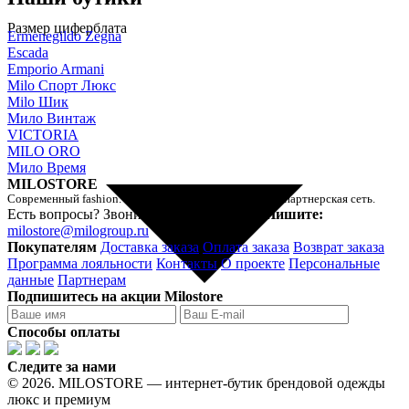
Размер циферблата
Ermenegildo Zegna
Escada
Emporio Armani
Milo Спорт Люкс
Milo Шик
Мило Винтаж
VICTORIA
MILO ORO
Мило Время
MILOSTORE
Современный fashion. Умный шоппинг. Официальная партнерская сеть.
Есть вопросы? Звоните!
8-800-250-31-30
Пишите:
milostore@milogroup.ru
Покупателям
Доставка заказа
Оплата заказа
Возврат заказа
Программа лояльности
Контакты
О проекте
Персональные
данные
Партнерам
Подпишитесь на акции Milostore
Способы оплаты
Следите за нами
© 2026. MILOSTORE — интернет-бутик брендовой одежды
люкс и премиум