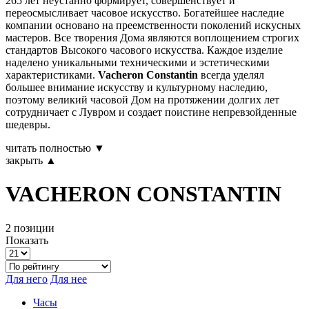
265 лет неустанно формирует, совершенствует и
переосмысливает часовое искусство. Богатейшее наследие
компании основано на преемственности поколений искусных
мастеров. Все творения Дома являются воплощением строгих
стандартов Высокого часового искусства. Каждое изделие
наделено уникальными техническими и эстетическими
характеристиками.
Vacheron Constantin
всегда уделял
большее внимание искусству и культурному наследию,
поэтому великий часовой Дом на протяжении долгих лет
сотрудничает с Лувром и создает поистине непревзойденные
шедевры.
читать полностью ▼
закрыть ▲
VACHERON CONSTANTIN
2 позиции
Показать
Для него
Для нее
Часы