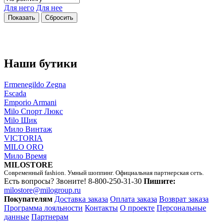
Для него
Для нее
Наши бутики
Ermenegildo Zegna
Escada
Emporio Armani
Milo Спорт Люкс
Milo Шик
Мило Винтаж
VICTORIA
MILO ORO
Мило Время
MILOSTORE
Современный fashion. Умный шоппинг. Официальная партнерская сеть.
Есть вопросы? Звоните!
8-800-250-31-30
Пишите:
milostore@milogroup.ru
Покупателям
Доставка заказа
Оплата заказа
Возврат заказа
Программа лояльности
Контакты
О проекте
Персональные
данные
Партнерам