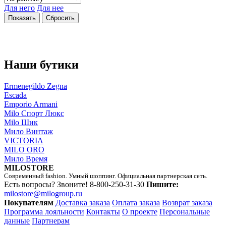
Для него
Для нее
Наши бутики
Ermenegildo Zegna
Escada
Emporio Armani
Milo Спорт Люкс
Milo Шик
Мило Винтаж
VICTORIA
MILO ORO
Мило Время
MILOSTORE
Современный fashion. Умный шоппинг. Официальная партнерская сеть.
Есть вопросы? Звоните!
8-800-250-31-30
Пишите:
milostore@milogroup.ru
Покупателям
Доставка заказа
Оплата заказа
Возврат заказа
Программа лояльности
Контакты
О проекте
Персональные
данные
Партнерам