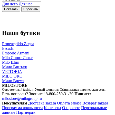
Для него
Для нее
Наши бутики
Ermenegildo Zegna
Escada
Emporio Armani
Milo Спорт Люкс
Milo Шик
Мило Винтаж
VICTORIA
MILO ORO
Мило Время
MILOSTORE
Современный fashion. Умный шоппинг. Официальная партнерская сеть.
Есть вопросы? Звоните!
8-800-250-31-30
Пишите:
milostore@milogroup.ru
Покупателям
Доставка заказа
Оплата заказа
Возврат заказа
Программа лояльности
Контакты
О проекте
Персональные
данные
Партнерам