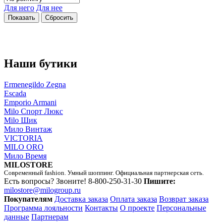
Для него
Для нее
Наши бутики
Ermenegildo Zegna
Escada
Emporio Armani
Milo Спорт Люкс
Milo Шик
Мило Винтаж
VICTORIA
MILO ORO
Мило Время
MILOSTORE
Современный fashion. Умный шоппинг. Официальная партнерская сеть.
Есть вопросы? Звоните!
8-800-250-31-30
Пишите:
milostore@milogroup.ru
Покупателям
Доставка заказа
Оплата заказа
Возврат заказа
Программа лояльности
Контакты
О проекте
Персональные
данные
Партнерам