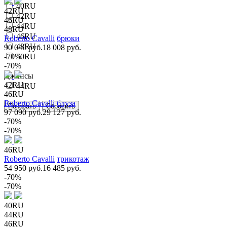
40RU
42RU
42RU
46RU
44RU
48RU
46RU
Roberto Cavalli
брюки
48RU
90 040 руб.
18 008 руб.
-70%
50RU
-70%
Джинсы
42RU
44RU
46RU
Roberto Cavalli
блуза
97 090 руб.
29 127 руб.
-70%
-70%
46RU
Roberto Cavalli
трикотаж
54 950 руб.
16 485 руб.
-70%
-70%
40RU
44RU
46RU