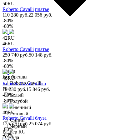
50RU
Roberto Cavalli
платье
110 280 руб.
22 056 руб.
-80%
-80%
42RU
46RU
Roberto Cavalli
платье
250 740 руб.
50 148 руб.
-80%
-80%
Бренд
Все бренды
48RU
Roberto Cavalli
Roberto Cavalli
юбка
Цвет
79 230 руб.
15 846 руб.
-80%
Белый
-80%
Голубой
Зеленный
40RU
Розовый
Roberto Cavalli
блуза
Синий
125 370 руб.
25 074 руб.
Черный
-80%
Размер RU
-80%
Одежда