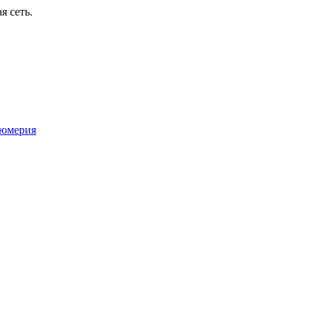
я сеть.
юмерия