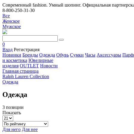
Современный fashion. Умный шопинг. Официальная партнерска
8-800-250-31-30
Все
Женское
Мужское
0
Вход
Регистрация
Новинки
Бренды
Одежда
Обувь
Сумки
Часы
Аксессуары
Парф
и косметика
Ювелирные
изделия
OUTLET
Новости
Главная страница
Ralph Lаuren Collection
Одежда
Одежда
3 позиции
Показать
Для него
Для нее