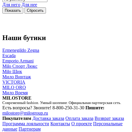
Для него
Для нее
Наши бутики
Ermenegildo Zegna
Escada
Emporio Armani
Milo Спорт Люкс
Milo Шик
Мило Винтаж
VICTORIA
MILO ORO
Мило Время
MILOSTORE
Современный fashion. Умный шоппинг. Официальная партнерская сеть.
Есть вопросы? Звоните!
8-800-250-31-30
Пишите:
milostore@milogroup.ru
Покупателям
Доставка заказа
Оплата заказа
Возврат заказа
Программа лояльности
Контакты
О проекте
Персональные
данные
Партнерам