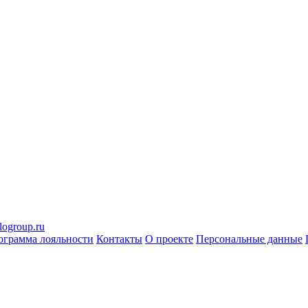
logroup.ru
ограмма лояльности
Контакты
О проекте
Персональные данные