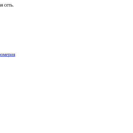
я сеть.
юмерия