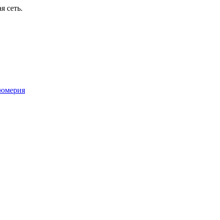
я сеть.
юмерия