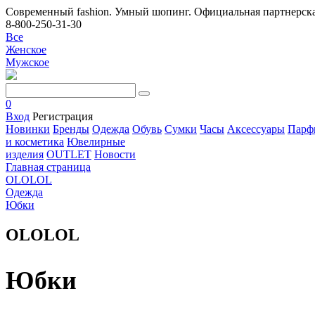
Современный fashion. Умный шопинг. Официальная партнерска
8-800-250-31-30
Все
Женское
Мужское
0
Вход
Регистрация
Новинки
Бренды
Одежда
Обувь
Сумки
Часы
Аксессуары
Парф
и косметика
Ювелирные
изделия
OUTLET
Новости
Главная страница
OLOLOL
Одежда
Юбки
OLOLOL
Юбки