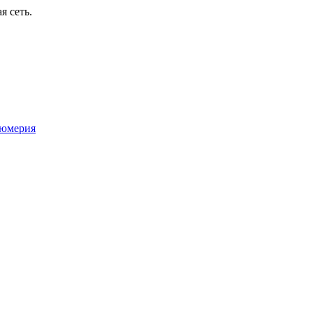
я сеть.
юмерия