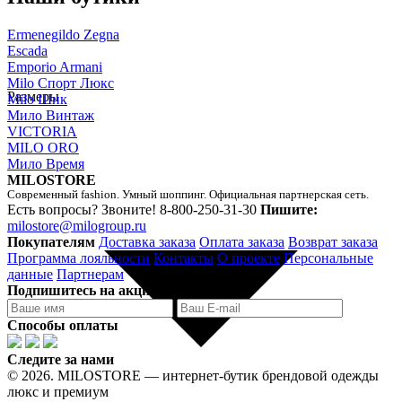
Ermenegildo Zegna
Escada
Emporio Armani
Milo Спорт Люкс
Размеры
Milo Шик
Мило Винтаж
VICTORIA
MILO ORO
Мило Время
MILOSTORE
Современный fashion. Умный шоппинг. Официальная партнерская сеть.
Есть вопросы? Звоните!
8-800-250-31-30
Пишите:
milostore@milogroup.ru
Покупателям
Доставка заказа
Оплата заказа
Возврат заказа
Программа лояльности
Контакты
О проекте
Персональные
данные
Партнерам
Подпишитесь на акции Milostore
Способы оплаты
Следите за нами
© 2026. MILOSTORE — интернет-бутик брендовой одежды
люкс и премиум