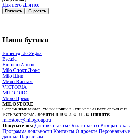
Для него
Для нее
Наши бутики
Ermenegildo Zegna
Escada
Emporio Armani
Milo Спорт Люкс
Milo Шик
Мило Винтаж
VICTORIA
MILO ORO
Мило Время
MILOSTORE
Современный fashion. Умный шоппинг. Официальная партнерская сеть.
Есть вопросы? Звоните!
8-800-250-31-30
Пишите:
milostore@milogroup.ru
Покупателям
Доставка заказа
Оплата заказа
Возврат заказа
Программа лояльности
Контакты
О проекте
Персональные
данные
Партнерам