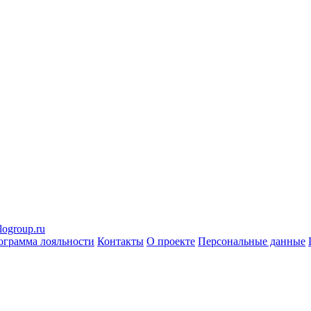
logroup.ru
ограмма лояльности
Контакты
О проекте
Персональные данные