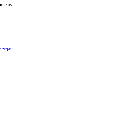
я сеть.
юмерия