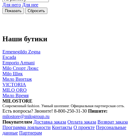
Для него
Для нее
Наши бутики
Ermenegildo Zegna
Escada
Emporio Armani
Milo Спорт Люкс
Milo Шик
Мило Винтаж
VICTORIA
MILO ORO
Мило Время
MILOSTORE
Современный fashion. Умный шоппинг. Официальная партнерская сеть.
Есть вопросы? Звоните!
8-800-250-31-30
Пишите:
milostore@milogroup.ru
Покупателям
Доставка заказа
Оплата заказа
Возврат заказа
Программа лояльности
Контакты
О проекте
Персональные
данные
Партнерам