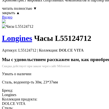
Хронометрист мировых спортивных чемпионатов и партнер инт
читать полностью ▼
закрыть ▲
Видео
Longines
Часы L55124712
Артикул: L55124712
|
Коллекция:
DOLCE VITA
Мы с удовольствием расскажем вам, как приобре
Скидка действует при заказе через сайт Milostore
Узнать о наличии
Сталь, водонепр-ть 30м, 23*37мм
Бренд:
Longines
Коллекция продукта:
DOLCE VITA
Стиль: