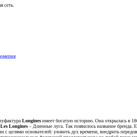
я сеть.
юмерия
ануфактура
Longines
имеет богатую историю. Она открылась в 18
ь
Les Longines
– Длинные луга. Так появилось название бренда.
ии с целями основателей: уловить дух времени, внедрить передо