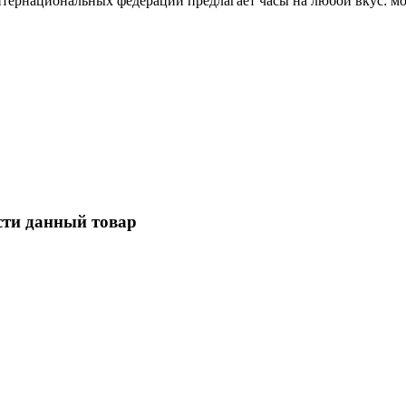
ернациональных федераций предлагает часы на любой вкус: мо
сти данный товар