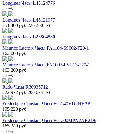
Longines
Часы L45124776
-10%
Longines
Часы L45121977
251 400 руб.
226 260 руб.
Longines
Часы L23864886
Maurice Lacroix
Часы FA1104-SS002-F20-1
162 000 руб.
Maurice Lacroix
Часы FA1007-PVP13-170-1
163 200 руб.
-10%
Rado
Часы R30935712
222 972 руб.
200 674 руб.
Frederique Constant
Часы FC-240VD2NH2B
195 228 руб.
Frederique Constant
Часы FC-200MPN2AR2D6
165 240 руб.
-10%