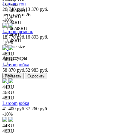
Laroom
топ
Одежда
26 740 руб.
13 370 руб.
42/44RU
весна-лето 26
42RU
-10%
44RU
46/48RU
Laroom
ремень
46RU
18 770 руб.
16 893 руб.
48RU
-10%
one size
46RU
Аксессуары
48RU
-
Laroom
юбка
58 870 руб.
52 983 руб.
-10%
44RU
46RU
48RU
Laroom
юбка
41 400 руб.
37 260 руб.
-10%
44RU
46RU