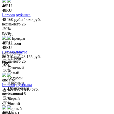
46RU
48RU
Laroom
рубашка
48 160 руб.
24 080 руб.
весна-лето 26
-50%
-50%
Бренд
ТОП-Бренды
46RU
Laroom
48RU
Laroom
платье
Все бренды
86 310 руб.
43 155 руб.
Laroom
весна-лето 26
Цвет
-50%
Бежевый
-50%
Белый
Голубой
one size
Красный
Laroom
футболка
Оранжевый
16 420 руб.
8 210 руб.
Розовый
весна-лето 26
-50%
Серый
-50%
Синий
Черный
46RU
Размер RU