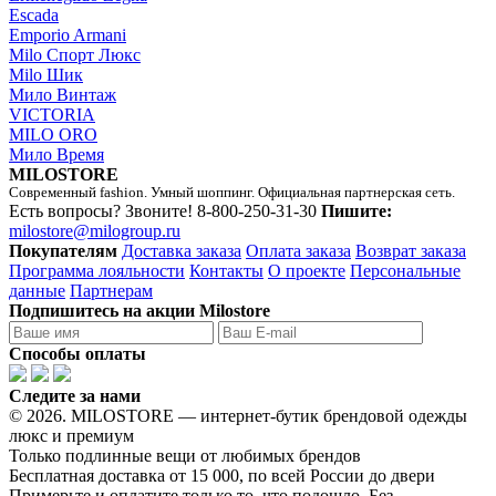
Escada
Emporio Armani
Milo Спорт Люкс
Milo Шик
Мило Винтаж
VICTORIA
MILO ORO
Мило Время
MILOSTORE
Современный fashion. Умный шоппинг. Официальная партнерская сеть.
Есть вопросы? Звоните!
8-800-250-31-30
Пишите:
milostore@milogroup.ru
Покупателям
Доставка заказа
Оплата заказа
Возврат заказа
Программа лояльности
Контакты
О проекте
Персональные
данные
Партнерам
Подпишитесь на акции Milostore
Способы оплаты
Следите за нами
© 2026. MILOSTORE — интернет-бутик брендовой одежды
люкс и премиум
Только подлинные вещи от любимых брендов
Бесплатная доставка от 15 000, по всей России до двери
Примерьте и оплатите только то, что подошло. Без