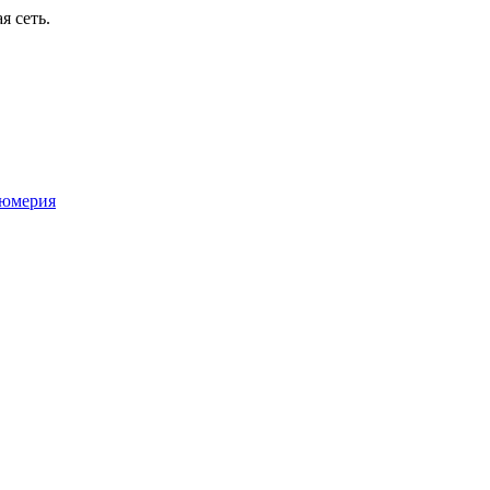
я сеть.
юмерия