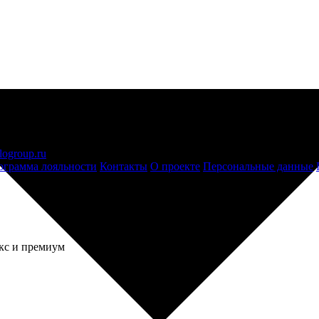
logroup.ru
ограмма лояльности
Контакты
О проекте
Персональные данные
кс и премиум