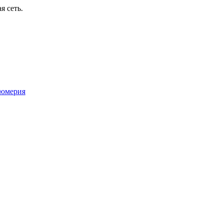
я сеть.
юмерия