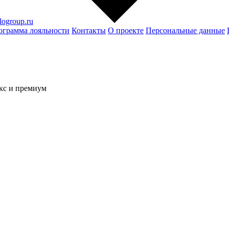
logroup.ru
ограмма лояльности
Контакты
О проекте
Персональные данные
кс и премиум