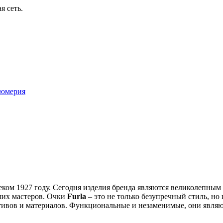
я сеть.
юмерия
леком 1927 году. Сегодня изделия бренда являются великолепн
ших мастеров. Очки
Furla
– это не только безупречный стиль, но
ивов и материалов. Функциональные и незаменимые, они являют