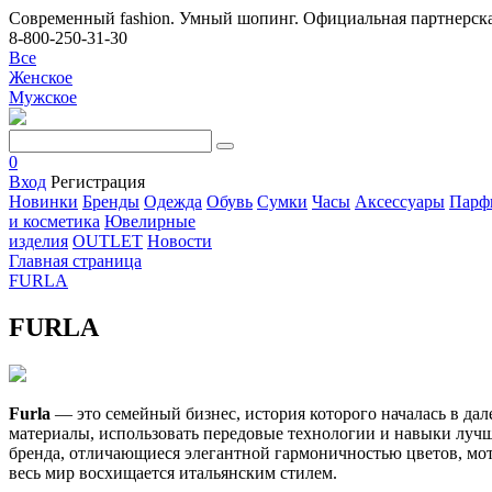
Современный fashion. Умный шопинг. Официальная партнерска
8-800-250-31-30
Все
Женское
Мужское
0
Вход
Регистрация
Новинки
Бренды
Одежда
Обувь
Сумки
Часы
Аксессуары
Парф
и косметика
Ювелирные
изделия
OUTLET
Новости
Главная страница
FURLA
FURLA
Furla
— это семейный бизнес, история которого началась в да
материалы, использовать передовые технологии и навыки луч
бренда, отличающиеся элегантной гармоничностью цветов, мот
весь мир восхищается итальянским стилем.