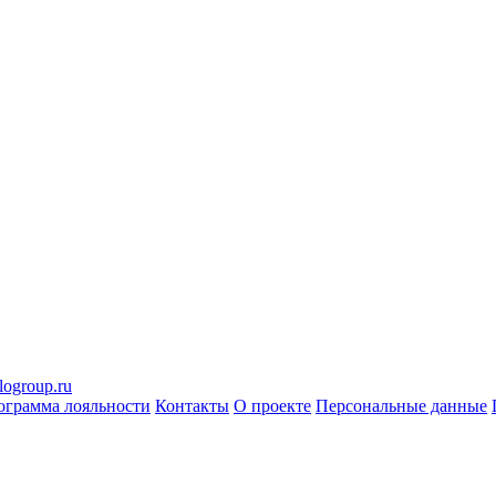
logroup.ru
ограмма лояльности
Контакты
О проекте
Персональные данные