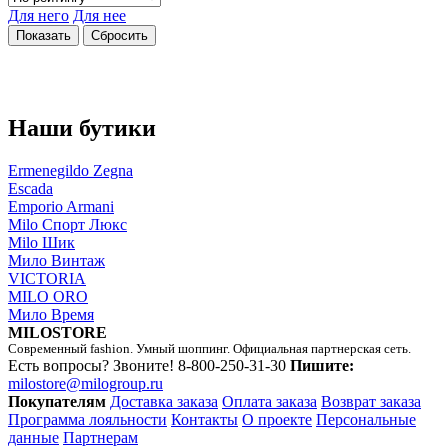
Для него
Для нее
Наши бутики
Ermenegildo Zegna
Escada
Emporio Armani
Milo Спорт Люкс
Milo Шик
Мило Винтаж
VICTORIA
MILO ORO
Мило Время
MILOSTORE
Современный fashion. Умный шоппинг. Официальная партнерская сеть.
Есть вопросы? Звоните!
8-800-250-31-30
Пишите:
milostore@milogroup.ru
Покупателям
Доставка заказа
Оплата заказа
Возврат заказа
Программа лояльности
Контакты
О проекте
Персональные
данные
Партнерам