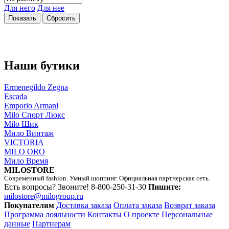
Для него
Для нее
Наши бутики
Ermenegildo Zegna
Escada
Emporio Armani
Milo Спорт Люкс
Milo Шик
Мило Винтаж
VICTORIA
MILO ORO
Мило Время
MILOSTORE
Современный fashion. Умный шоппинг. Официальная партнерская сеть.
Есть вопросы? Звоните!
8-800-250-31-30
Пишите:
milostore@milogroup.ru
Покупателям
Доставка заказа
Оплата заказа
Возврат заказа
Программа лояльности
Контакты
О проекте
Персональные
данные
Партнерам