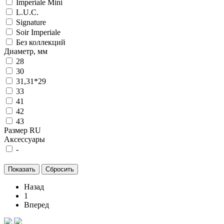
Imperiale Mini
L.U.C.
Signature
Soir Imperiale
Без коллекций
Диаметр, мм
28
30
31,31*29
33
41
42
43
Размер RU
Аксессуары
-
Назад
1
Вперед