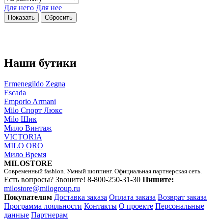
Для него
Для нее
Наши бутики
Ermenegildo Zegna
Escada
Emporio Armani
Milo Спорт Люкс
Milo Шик
Мило Винтаж
VICTORIA
MILO ORO
Мило Время
MILOSTORE
Современный fashion. Умный шоппинг. Официальная партнерская сеть.
Есть вопросы? Звоните!
8-800-250-31-30
Пишите:
milostore@milogroup.ru
Покупателям
Доставка заказа
Оплата заказа
Возврат заказа
Программа лояльности
Контакты
О проекте
Персональные
данные
Партнерам